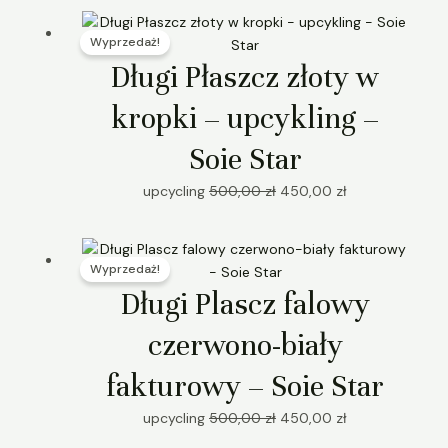
Pierwotna
Aktualna
Wyprzedaż!
cena
cena
wynosiła:
wynosi:
Długi Płaszcz złoty w
500,00 zł.
450,00 zł.
kropki – upcykling –
Soie Star
upcycling
500,00
zł
450,00
zł
Pierwotna
Aktualna
Wyprzedaż!
cena
cena
wynosiła:
wynosi:
Długi Plascz falowy
500,00 zł.
450,00 zł.
czerwono-biały
fakturowy – Soie Star
upcycling
500,00
zł
450,00
zł