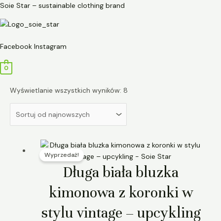
Przejdź
Posortowane
Soie Star – sustainable clothing brand
do
według
treści
najnowszych
Menu
Facebook
Instagram
0
Wyświetlanie wszystkich wyników: 8
Pierwotna
Aktualna
Wyprzedaż!
cena
cena
wynosiła:
wynosi:
Długa biała bluzka
290,00 zł.
180,00 zł.
kimonowa z koronki w
stylu vintage – upcykling