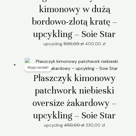
500,00 zł.
400,00 zł.
kimonowy w dużą
bordowo-zlotą kratę –
upcykling – Soie Star
upcycling
500,00
zł
400,00
zł
Pierwotna
Aktualna
Wyprzedaż!
cena
cena
wynosiła:
wynosi:
Płaszczyk kimonowy
450,00 zł.
330,00 zł.
patchwork niebieski
oversize żakardowy –
upcykling – Soie Star
upcycling
450,00
zł
330,00
zł