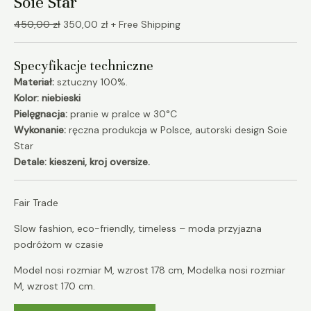
Soie Star
450,00
zł
350,00
zł
+ Free Shipping
Specyfikacje techniczne
Materiał:
sztuczny 100%.
Kolor: niebieski
Pielęgnacja:
pranie w pralce w 30°C
Wykonanie:
ręczna produkcja w Polsce, autorski design Soie
Star
Detale: kieszeni, kroj oversize.
Fair Trade
Slow fashion, eco-friendly, timeless – moda przyjazna
podróżom w czasie
Model nosi rozmiar M, wzrost 178 cm, Modelka nosi rozmiar
M, wzrost 170 cm.