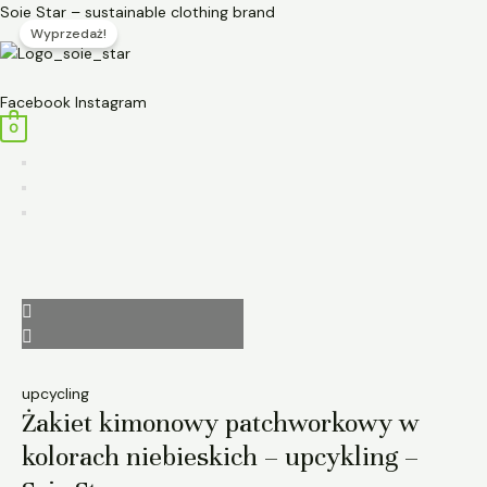
Przejdź
ilość
Pierwotna
Aktualna
Soie Star – sustainable clothing brand
Wyprzedaż!
do
Żakiet
cena
cena
treści
kimonowy
wynosiła:
wynosi:
Menu
patchworkowy
450,00 zł.
350,00 zł.
Facebook
Instagram
w
0
kolorach
niebieskich
–
upcykling
-
Soie
Star
upcycling
Żakiet kimonowy patchworkowy w
kolorach niebieskich – upcykling –