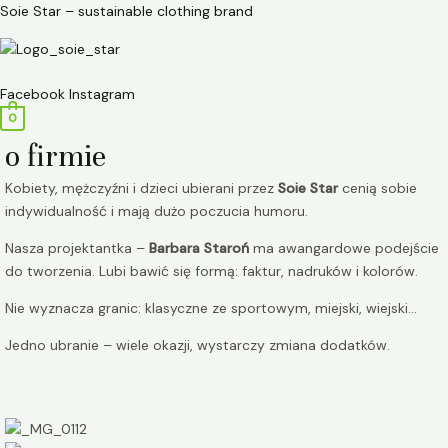
Przejdź
Soie Star – sustainable clothing brand
do
treści
Menu
Facebook
Instagram
0
o firmie
Kobiety, mężczyźni i dzieci ubierani przez
Soie Star
cenią sobie
indywidualność i mają dużo poczucia humoru.
Nasza projektantka –
Barbara Staroń
ma awangardowe podejście
do tworzenia. Lubi bawić się formą: faktur, nadruków i kolorów.
Nie wyznacza granic: klasyczne ze sportowym, miejski, wiejski…
Jedno ubranie – wiele okazji, wystarczy zmiana dodatków.