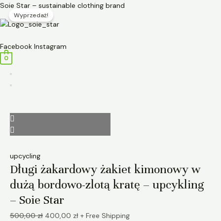
Przejdź
ilość
Pierwotna
Aktualna
Soie Star – sustainable clothing brand
Wyprzedaż!
do
Długi
cena
cena
treści
żakardowy
wynosiła:
wynosi:
Menu
żakiet
500,00 zł.
400,00 zł.
Facebook
Instagram
kimonowy
0
w
dużą
bordowo-
zlotą
kratę
–
upcykling
-
Soie
upcycling
Star
Długi żakardowy żakiet kimonowy w
dużą bordowo-zlotą kratę – upcykling
– Soie Star
500,00
zł
400,00
zł
+ Free Shipping