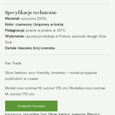
Specyfikacje techniczne
Materiał:
sztuczny 100%.
Kolor: czerwony i brązowy w kratę
Pielęgnacja:
pranie w pralce w 30°C
Wykonanie:
ręczna produkcja w Polsce, autorski design Soie
Star
Detale: kieszeni, kroj oversize.
Fair Trade
Slow fashion, eco-friendly, timeless – moda przyjazna
podróżom w czasie
Model nosi rozmiar M, wzrost 178 cm, Modelka nosi rozmiar
M, wzrost 170 cm.
Dodaj Do Koszyka
Kategoria:
upcycling
Tagi:
Długi
,
kaptur
,
oversize
,
Plaszcz
,