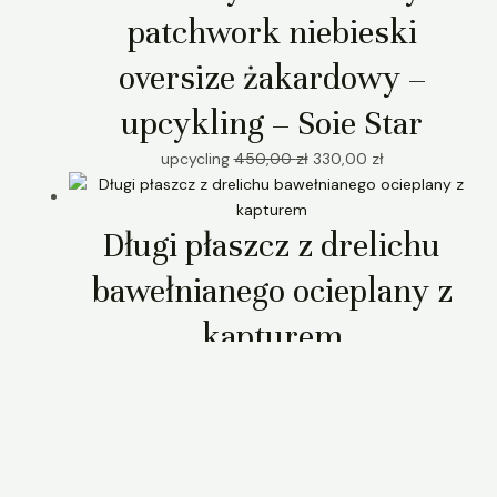
patchwork niebieski
oversize żakardowy –
upcykling – Soie Star
upcycling
450,00
zł
330,00
zł
Długi płaszcz z drelichu
bawełnianego ocieplany z
kapturem
ubrania
580,00
zł
Krótki płaszczyk
nabłyszczany ocieplany –