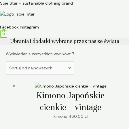
Przejdź
Posortowane
Soie Star – sustainable clothing brand
do
według
treści
najnowszych
Menu
Facebook
Instagram
0
Ubrania i dodatki wybrane przez nas ze świata
Wyświetlanie wszystkich wyników: 7
Kimono Japońskie
cienkie – vintage
kimona
480,00
zł