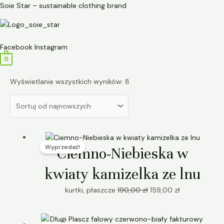
Przejdź
Posortowane
Soie Star – sustainable clothing brand
do
według
treści
najnowszych
Menu
Facebook
Instagram
0
Wyświetlanie wszystkich wyników: 8
Pierwotna
Aktualna
Wyprzedaż!
cena
cena
Ciemno-Niebieska w
wynosiła:
wynosi:
kwiaty kamizelka ze lnu
190,00 zł.
159,00 zł.
kurtki, płaszcze
190,00
zł
159,00
zł
Pierwotna
Aktualna