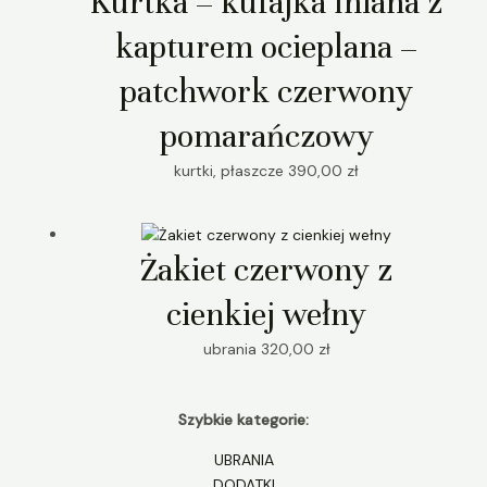
Kurtka – kufajka lniana z
kapturem ocieplana –
patchwork czerwony
pomarańczowy
kurtki, płaszcze
390,00
zł
Żakiet czerwony z
cienkiej wełny
ubrania
320,00
zł
Szybkie kategorie:
UBRANIA
DODATKI