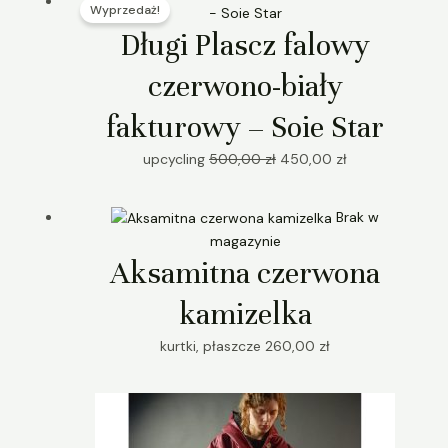
Wyprzedaż!
cena
cena
wynosiła:
wynosi:
Długi Plascz falowy
500,00 zł.
450,00 zł.
czerwono-biały
fakturowy – Soie Star
upcycling
500,00
zł
450,00
zł
Brak w
magazynie
Aksamitna czerwona
kamizelka
kurtki, płaszcze
260,00
zł