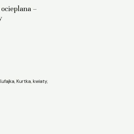
 ocieplana –
y
Kufajka
,
Kurtka
,
kwiaty
,