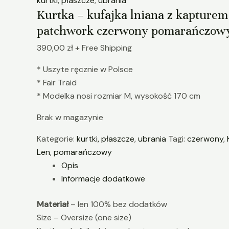
kurtki, płaszcze
,
ubrania
Kurtka – kufajka lniana z kapturem
patchwork czerwony pomarańczow
390,00
zł
+ Free Shipping
* Uszyte ręcznie w Polsce
* Fair Traid
* Modelka nosi rozmiar M, wysokość 170 cm
Brak w magazynie
Kategorie:
kurtki, płaszcze
,
ubrania
Tagi:
czerwony
,
Len
,
pomarańczowy
Opis
Informacje dodatkowe
Materiał
– len 100% bez dodatków
Size – Oversize (one size)