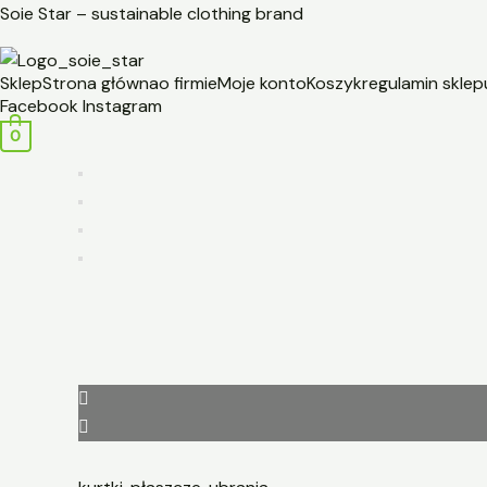
Przejdź
Soie Star – sustainable clothing brand
do
treści
Sklep
Strona główna
o firmie
Moje konto
Koszyk
regulamin sklep
Facebook
Instagram
0