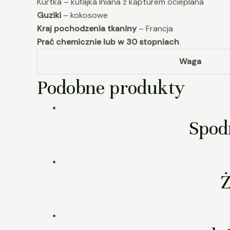
Kurtka – kufajka lniana z kapturem ocieplana
Guziki
– kokosowe
Kraj pochodzenia tkaniny
– Francja
Prać chemicznie lub w 30 stopniach
Waga
Podobne produkty
Spod
Ż