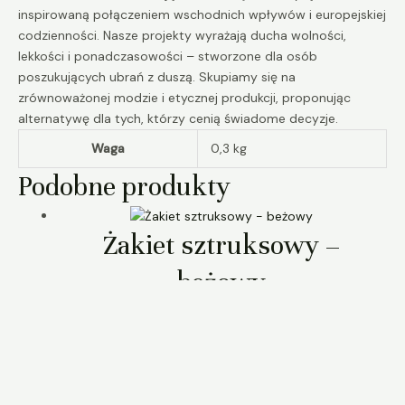
inspirowaną połączeniem wschodnich wpływów i europejskiej
codzienności. Nasze projekty wyrażają ducha wolności,
lekkości i ponadczasowości – stworzone dla osób
poszukujących ubrań z duszą. Skupiamy się na
zrównoważonej modzie i etycznej produkcji, proponując
alternatywę dla tych, którzy cenią świadome decyzje.
Waga
0,3 kg
Podobne produkty
Żakiet sztruksowy –
beżowy
ubrania
270,00
zł
Garnitur lniany – biały
ubrania
600,00
zł