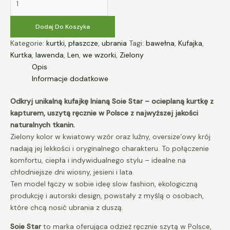
Dodaj Do Koszyka
Kategorie:
kurtki, płaszcze
,
ubrania
Tagi:
bawełna
,
Kufajka
,
Kurtka
,
lawenda
,
Len
,
we wzorki
,
Zielony
Opis
Informacje dodatkowe
Odkryj unikalną kufajkę lnianą Soie Star – ocieplaną kurtkę z
kapturem, uszytą ręcznie w Polsce z najwyższej jakości
naturalnych tkanin.
Zielony kolor w kwiatowy wzór oraz luźny, oversize’owy krój
nadają jej lekkości i oryginalnego charakteru. To połączenie
komfortu, ciepła i indywidualnego stylu – idealne na
chłodniejsze dni wiosny, jesieni i lata.
Ten model łączy w sobie ideę slow fashion, ekologiczną
produkcję i autorski design, powstały z myślą o osobach,
które chcą nosić ubrania z duszą.
Soie Star
to marka oferująca odzież ręcznie szytą w Polsce,