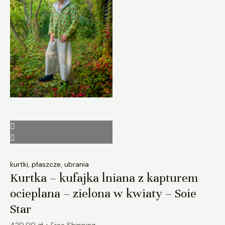
kurtki, płaszcze
,
ubrania
Kurtka – kufajka lniana z kapturem
ocieplana – zielona w kwiaty – Soie
Star
420,00
zł
+ Free Shipping