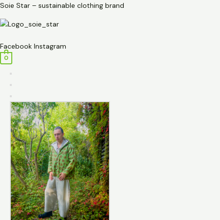
Przejdź
ilość
Soie Star – sustainable clothing brand
do
Kurtka
treści
-
Menu
kufajka
Facebook
Instagram
lniana
0
z
kapturem
ocieplana
-
zielona
w
kwiaty
–
Soie
Star