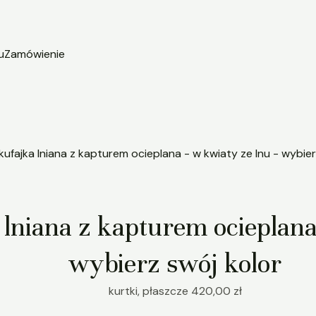
u
Zamówienie
 lniana z kapturem ocieplana
wybierz swój kolor
kurtki, płaszcze
420,00
zł