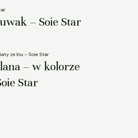
suwak – Soie Star
.
lana – w kolorze
oie Star