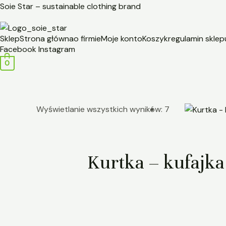
Przejdź
Posortowane
Soie Star – sustainable clothing brand
do
według
treści
najnowszych
Sklep
Strona główna
o firmie
Moje konto
Koszyk
regulamin sklep
Facebook
Instagram
0
Wyświetlanie wszystkich wyników: 7
Kurtka – kufajka