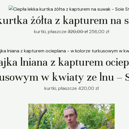
Pierwotna
Aktualna
cena
cena
kurtka żółta z kapturem na 
wynosiła:
wynosi:
320,00 zł.
256,00 zł
kurtki, płaszcze
320,00
zł
256,00
zł
ajka lniana z kapturem ociep
usowym w kwiaty ze lnu – S
kurtki, płaszcze
420,00
zł