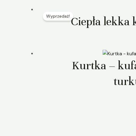
Wyprzedaż!
Ciepła lekka 
Kurtka – kuf
turk