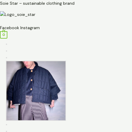
Przejdź
ilość
Soie Star – sustainable clothing brand
do
Żakiet
treści
kimonowy
Menu
pikowany
Facebook
Instagram
-
0
ciemny
granat
-
Soie
Star