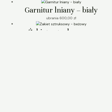
Garnitur lniany – biały
ubrania
600,00
zł
Żakiet sztruksowy –
beżowy
ubrania
270,00
zł
Szybkie kategorie:
UBRANIA
DODATKI
UPCYCLING
VINTAGE
WNĘTRZARSKIE
SZAL PAREO RĘCZNIK