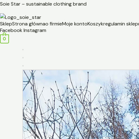
Przejdź
ilość
Soie Star – sustainable clothing brand
do
Żakiet
treści
-
Sklep
Strona główna
o firmie
Moje konto
Koszyk
regulamin sklep
jasny
Facebook
Instagram
czerń
0
-
Soie
Star