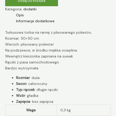
Dodaj Do Koszyka
Kategoria:
dodatki
Opis
Informacje dodatkowe
Turkusowa torba na ramię z plisowanego poliestru.
Rozmiar: 50×50 cm
Wierzch: plisowany poliester
Na podszewce, w środku miękka ocieplina.
Wewnątrz kieszonka zapinana na suwak
Rączki z pasa samochodowego
Bardzo wytrzymała
Rozmiar
: duża
Sezon
: całoroczny
Typ rączek
: długie rączki
Wzór
: gładka
Zapięcie
: bez zapięcia
Waga
0,3 kg