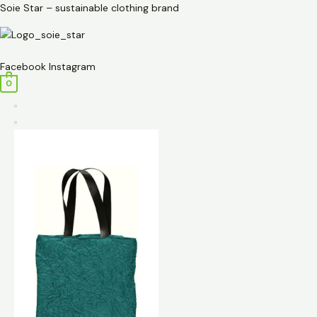
Przejdź
ilość
Soie Star – sustainable clothing brand
do
Torba
treści
turkusowa
Menu
na
Facebook
Instagram
ramię
0
z
plisowanego
poliestru
-
Soie
Star