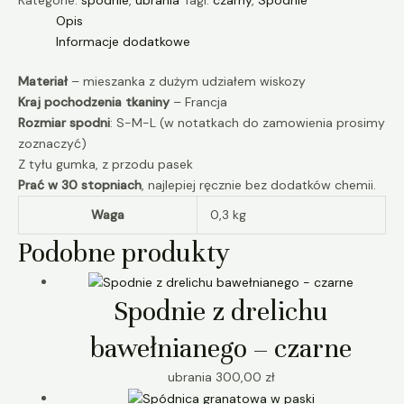
Kategorie:
spodnie
,
ubrania
Tagi:
czarny
,
Spodnie
Opis
Informacje dodatkowe
Materiał
– mieszanka z dużym udziałem wiskozy
Kraj pochodzenia tkaniny
– Francja
Rozmiar spodni
: S-M-L (w notatkach do zamowienia prosimy
zoznaczyć)
Z tyłu gumka, z przodu pasek
Prać w
30
stopniach
, najlepiej ręcznie bez dodatków chemii.
Waga
0,3 kg
Podobne produkty
Spodnie z drelichu
bawełnianego – czarne
ubrania
300,00
zł