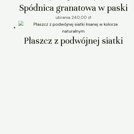
Spódnica granatowa w paski
ubrania
240,00
zł
Płaszcz z podwójnej siatki
lnianej w kolorze
naturalnym
ubrania
420,00
zł
Szybkie kategorie:
UBRANIA
DODATKI
UPCYCLING
VINTAGE
WNĘTRZARSKIE
SZAL PAREO RĘCZNIK