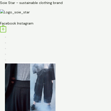
Przejdź
ilość
Soie Star – sustainable clothing brand
do
Spodnie
treści
do
Menu
biura
Facebook
Instagram
-
0
czarne