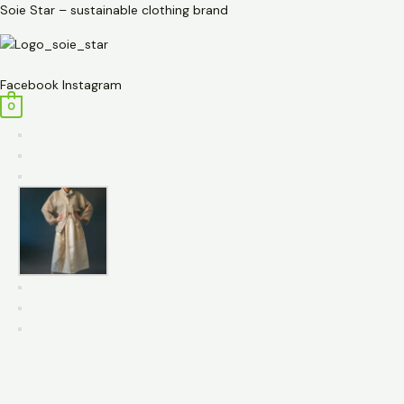
Przejdź
ilość
Soie Star – sustainable clothing brand
do
Spódnica
treści
patchwork
Menu
-
Facebook
Instagram
beżowa
0