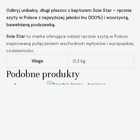
Odkryj unikalny, długi płaszcz z kapturem Soie Star – ręcznie
szyty w Polsce z najwyższej jakości lnu (100%) i wzorzystą,
bawełnianą podszewką.
Soie Star
to marka oferująca odzież ręcznie szytą w Polsce,
inspirowaną połączeniem wschodnich wpływów i europejskiej
codzienności.
Waga
0,3 kg
Podobne produkty
Spodnie lniane – brązowe
ubrania
330,00
zł
Spodnie z drelichu
bawełnianego – czarne