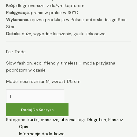
Krój:
długi, oversize, z dużym kapturem
Pielęgnacja:
pranie w pralce w 30°C
Wykonanie:
ręczna produkcja w Polsce, autorski design Soie
Star
Detale:
duże, wygodne kieszenie; guziki kokosowe
Fair Trade
Slow fashion, eco-friendly, timeless – moda przyjazna
podróżom w czasie
Model nosi rozmiar M, wzrost 178 cm
Dodaj Do Koszyka
Kategorie:
kurtki, płaszcze
,
ubrania
Tagi:
Długi
,
Len
,
Plaszcz
Opis
Informacje dodatkowe