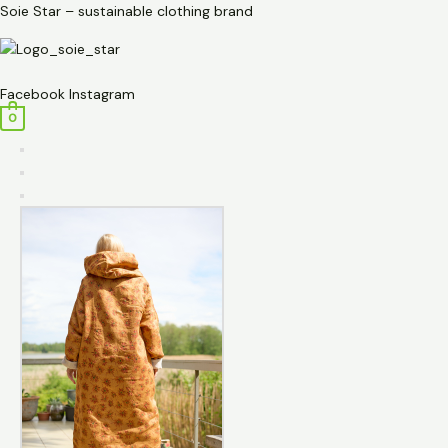
Przejdź
ilość
Soie Star – sustainable clothing brand
do
Płaszcz
treści
długi
Menu
lekko
Facebook
Instagram
ocieplany
0
z
kapturem
ze
lnu,
w
kwiatki
-
Soie
Star